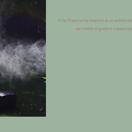
Villa Madonnina dispone di un sofistica
permette di godere indisturbati